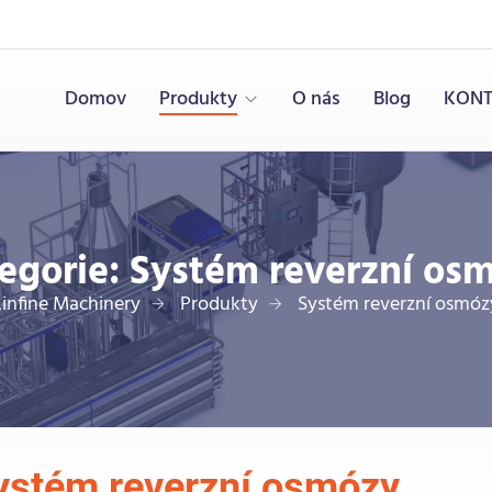
Domov
Produkty
O nás
Blog
KONT
egorie:
Systém reverzní os
Linfine Machinery
Produkty
Systém reverzní osmóz
ystém reverzní osmózy