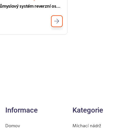
Průmyslový systém reverzní osmózy průmyslový vodní systém
Informace
Kategorie
Domov
Míchací nádrž