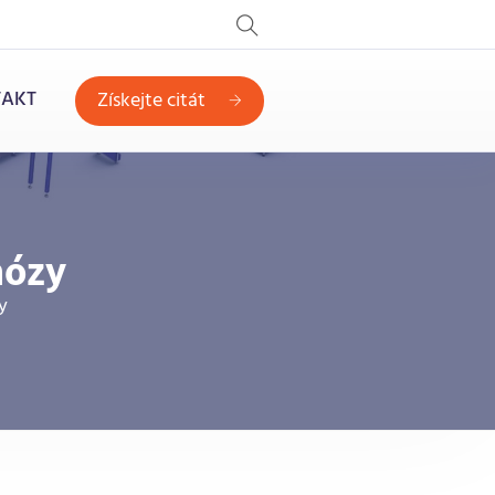
AKT
Získejte citát
mózy
y