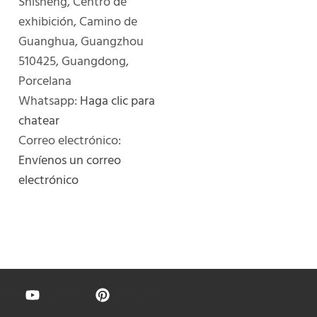
Shisheng, Centro de
exhibición, Camino de
Guanghua, Guangzhou
510425, Guangdong,
Porcelana
Whatsapp:
Haga clic para
chatear
Correo electrónico:
Envíenos un correo
electrónico
book
YouTube
Pinterest