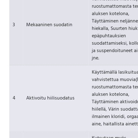
ruostumattomasta te
aluksen kotelona,
Täyttäminen neljänn
3
Mekaaninen suodatin
hiekalla, Suurten hiu
epäpuhtauksien
suodattamiseksi, koll
ja suspendoituneet a
jne.
Käyttämällä lasikuitu
vahvistettua muovia(F
ruostumattomasta te
aluksen kotelona,
4
Aktivoitu hiilisuodatus
Täyttäminen aktivoid
hiilellä, Värin suodat
ilmainen kloridi, org
aine, haitallista ainett