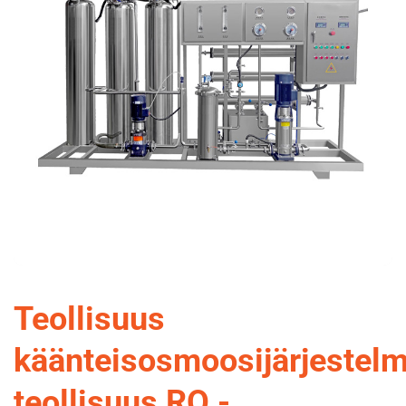
Teollisuus
käänteisosmoosijärjestel
teollisuus RO -