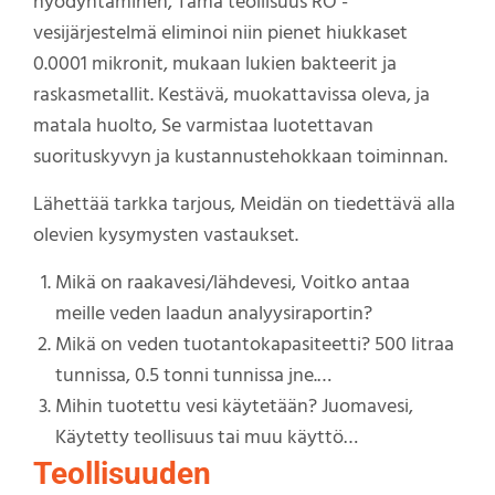
hyödyntäminen, Tämä teollisuus RO -
vesijärjestelmä eliminoi niin pienet hiukkaset
0.0001 mikronit, mukaan lukien bakteerit ja
raskasmetallit. Kestävä, muokattavissa oleva, ja
matala huolto, Se varmistaa luotettavan
suorituskyvyn ja kustannustehokkaan toiminnan.
Lähettää tarkka tarjous, Meidän on tiedettävä alla
olevien kysymysten vastaukset.
Mikä on raakavesi/lähdevesi, Voitko antaa
meille veden laadun analyysiraportin?
Mikä on veden tuotantokapasiteetti? 500 litraa
tunnissa, 0.5 tonni tunnissa jne.…
Mihin tuotettu vesi käytetään? Juomavesi,
Käytetty teollisuus tai muu käyttö…
Teollisuuden