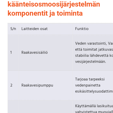
käänteisosmoosijärjestelmän
komponentit ja toiminta
S/n
Laitteiden osat
Funktio
Veden varastointi, Va
että toimitat jatkuvas
1
Raakavesisäiliö
stabiilia lähdevettä k
vesijärjestelmään.
Tarjoaa tarpeeksi
2
Raakavesipumppu
vedenpainetta
esikäsittelysuodattimi
Käyttämällä lasikuitu
vahvistettua muovia(F