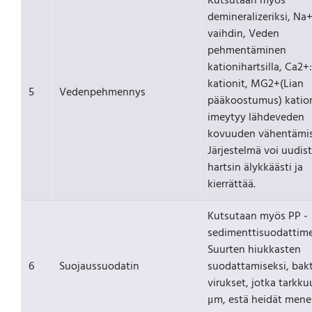
Kutsutaan myös
demineralizeriksi, Na+
vaihdin, Veden
pehmentäminen
kationihartsilla, Ca2+:
kationit, MG2+(Lian
5
Vedenpehmennys
pääkoostumus) kation
imeytyy lähdeveden
kovuuden vähentämis
Järjestelmä voi uudis
hartsin älykkäästi ja
kierrättää.
Kutsutaan myös PP -
sedimenttisuodattime
Suurten hiukkasten
6
Suojaussuodatin
suodattamiseksi, bakt
virukset, jotka tarkku
μm, estä heidät men