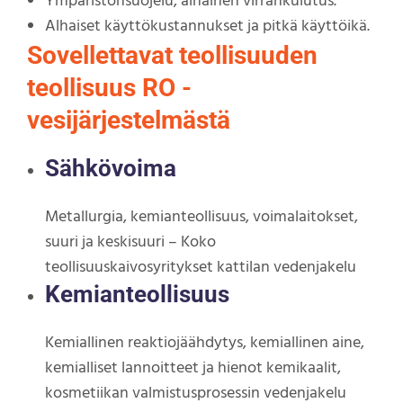
Ympäristönsuojelu, alhainen virrankulutus.
Alhaiset käyttökustannukset ja pitkä käyttöikä.
Sovellettavat teollisuuden
teollisuus RO -
vesijärjestelmästä
Sähkövoima
Metallurgia, kemianteollisuus, voimalaitokset,
suuri ja keskisuuri – Koko
teollisuuskaivosyritykset kattilan vedenjakelu
Kemianteollisuus
Kemiallinen reaktiojäähdytys, kemiallinen aine,
kemialliset lannoitteet ja hienot kemikaalit,
kosmetiikan valmistusprosessin vedenjakelu