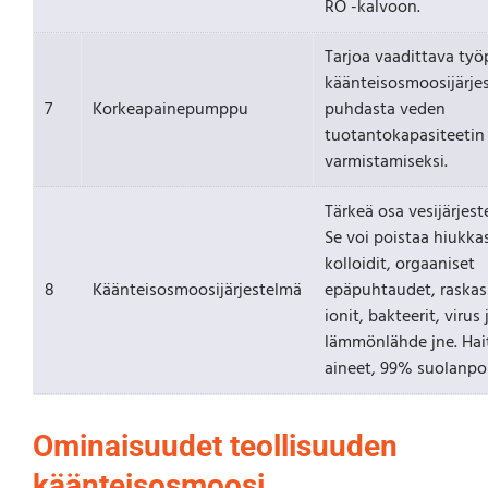
RO -kalvoon.
Tarjoa vaadittava työ
käänteisosmoosijärjes
7
Korkeapainepumppu
puhdasta veden
tuotantokapasiteetin
varmistamiseksi.
Tärkeä osa vesijärjes
Se voi poistaa hiukkas
kolloidit, orgaaniset
8
Käänteisosmoosijärjestelmä
epäpuhtaudet, raskasm
ionit, bakteerit, virus 
lämmönlähde jne. Hait
aineet, 99% suolanpoi
Ominaisuudet teollisuuden
käänteisosmoosi