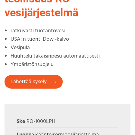
vesijärjestelmä
Jatkuvasti tuotantovesi
USA: n tuonti Dow -kalvo
Vesipula
Huuhtelu takaisinpesu automaattisesti
Ympäristönsuojelu
Lähettää kysely
Ske
RO-1000LPH
Luokka
Käänteisosmoosijärjestelmä