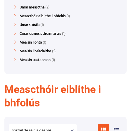
Umar measctha
2
Meascthóir eiblithe i bhfolús
1
Umar stórála
1
Córas osmosis droim ar ais
1
Meaisín líonta
1
Meaisín lipéadaithe
1
Meaisín uasteorann
1
Meascthóir eiblithe i
bhfolús