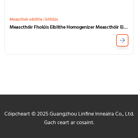
Meascthóir eiblithe i bhfolús
Meascthóir Fholúis Eiblithe Homogenizer Meascthóir Eibleachtaí Other Ard
Cóipcheart © 2025 Guangzhou Linfine Innealra Co., Ltd.
Gach ceart ar cosaint.