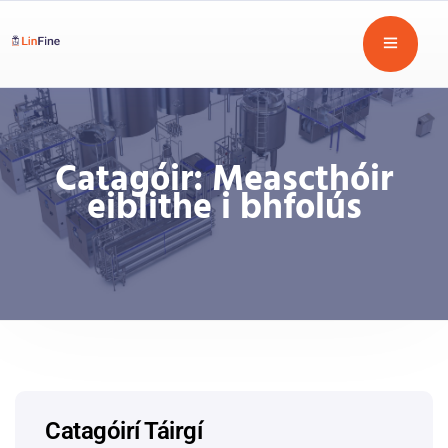
Catagóir:
Meascthóir
eiblithe i bhfolús
Catagóirí Táirgí