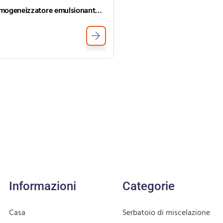
Omogeneizzatore emulsionante omogeneizzatore ad alta miscelatore emulsionante ad alto taglio
Informazioni
Categorie
Casa
Serbatoio di miscelazione