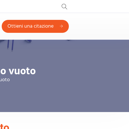
Ottieni una citazione
to vuoto
vuoto
to