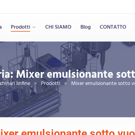
a
Prodotti
CHI SIAMO
Blog
CONTATTO
ia:
Mixer emulsionante sot
hinari linfine
Prodotti
Mixer emulsionante sotto 
ixer emulsionante sotto vuo