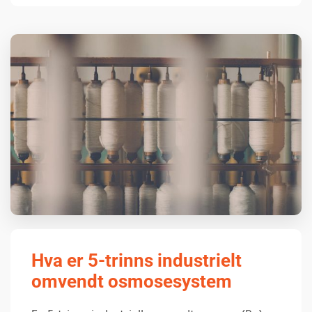
Hva er 5-trinns industrielt
omvendt osmosesystem