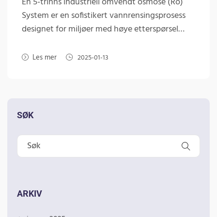
En 5-trinns industriell omvendt osmose (Ro)
System er en sofistikert vannrensingsprosess
designet for miljøer med høye etterspørsel…
Les mer
2025-01-13
SØK
ARKIV