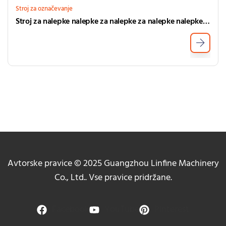
Stroj za označevanje
Stroj za nalepke nalepke za nalepke za nalepke nalepke za letenje okroglih steklenic
Avtorske pravice © 2025 Guangzhou Linfine Machinery
Co., Ltd.. Vse pravice pridržane.
Facebook
YouTube
Pinterest