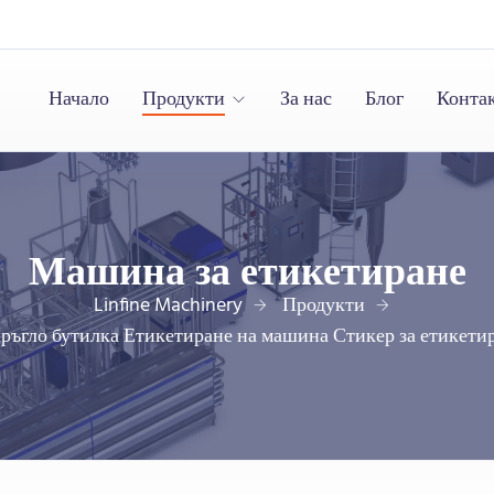
Начало
Продукти
За нас
Блог
Конта
Машина за етикетиране
Linfine Machinery
Продукти
ръгло бутилка Етикетиране на машина Стикер за етикетир