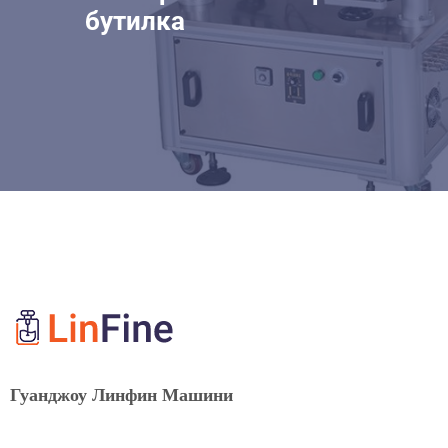
бутилка
Гуанджоу Линфин Машини