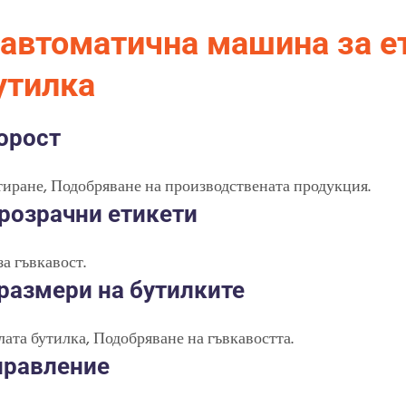
 автоматична машина за е
утилка
орост
иране, Подобряване на производствената продукция.
розрачни етикети
а гъвкавост.
размери на бутилките
ата бутилка, Подобряване на гъвкавостта.
правление