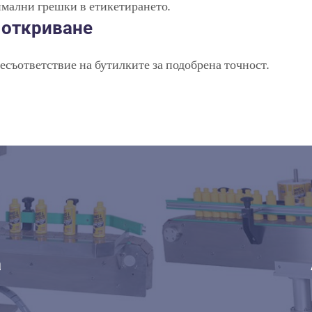
мални грешки в етикетирането.
 откриване
ъответствие на бутилките за подобрена точност.
а