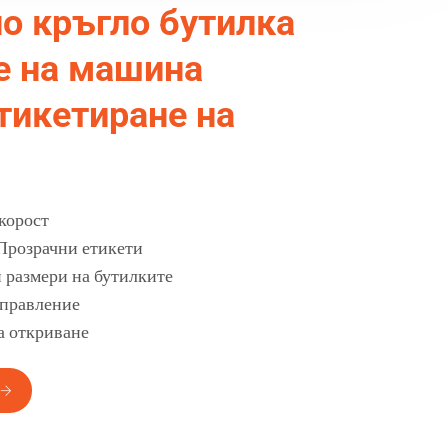
о кръгло бутилка
е на машина
тикетиране на
корост
Прозрачни етикети
 размери на бутилките
управление
а откриване