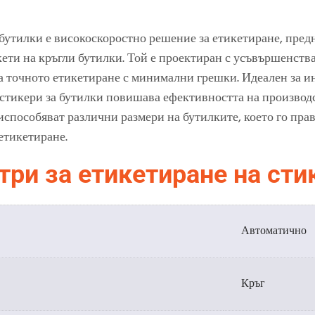
бутилки е високоскоростно решение за етикетиране, пред
ти на кръгли бутилки. Той е проектиран с усъвършенства
ра точното етикетиране с минимални грешки. Идеален за ин
 стикери за бутилки повишава ефективността на производ
способяват различни размери на бутилките, което го прав
етикетиране.
ри за етикетиране на сти
Автоматично
Кръг