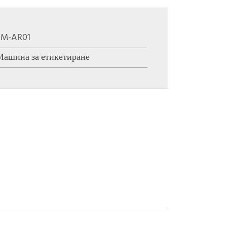
LM-AR01
Машина за етикетиране