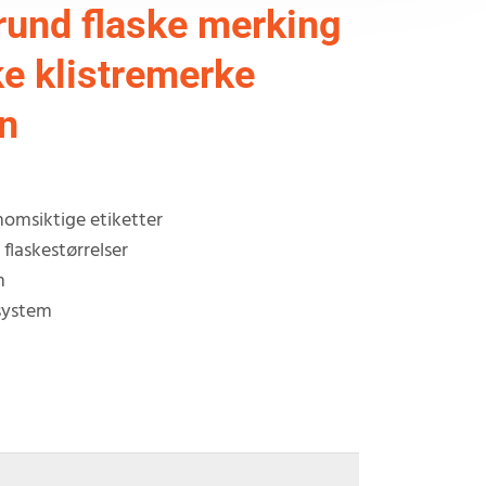
rund flaske merking
e klistremerke
n
nomsiktige etiketter
 flaskestørrelser
m
system