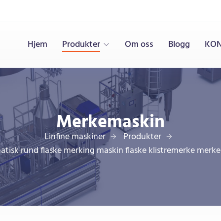
Hjem
Produkter
Om oss
Blogg
KON
Merkemaskin
Linfine maskiner
Produkter
tisk rund flaske merking maskin flaske klistremerke merk