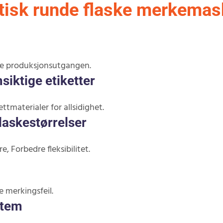
tisk runde flaske merkemas
dre produksjonsutgangen.
iktige etiketter
tmaterialer for allsidighet.
flaskestørrelser
e, Forbedre fleksibilitet.
e merkingsfeil.
stem