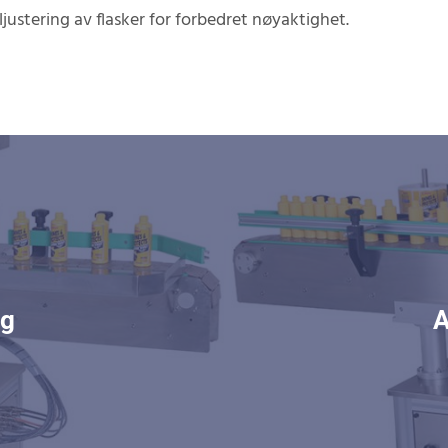
iljustering av flasker for forbedret nøyaktighet.
ng
A