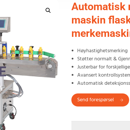
Automatisk 
maskin flask
merkemaski
Høyhastighetsmerking
Støtter normalt & Gjen
Justerbar for forskjellige
Avansert kontrollsyste
Automatisk deteksjons
Send forespørsel