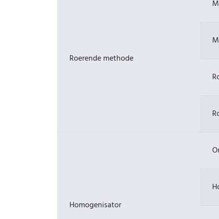
M
M
Roerende methode
R
R
O
H
Homogenisator