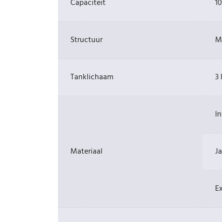
Capaciteit
1
Structuur
M
Tanklichaam
3
I
Materiaal
J
Ex