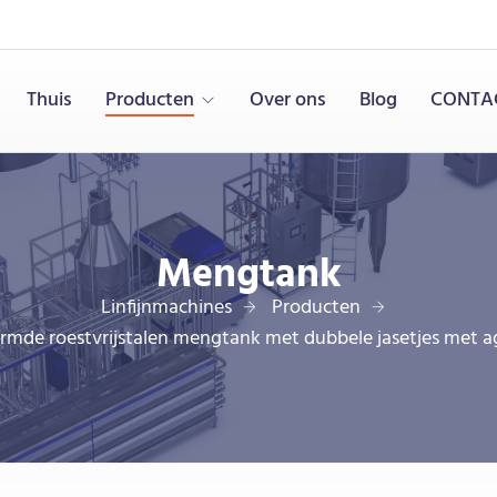
Thuis
Producten
Over ons
Blog
CONTA
Mengtank
Linfijnmachines
Producten
mde roestvrijstalen mengtank met dubbele jasetjes met a