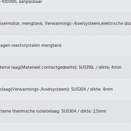
0-1000ML aanpasbaar
ixermotor, mengtank, Verwarmings-/koelsysteem,elektrische do
 lagen roestvrijstalen mengtank
nterne laag(Materieel contactgedeelte): SUS316L / dikte: 4mm
aslaag(Verwarmings-/koelsysteem): SUS304 / dikte: 4mm
terne thermische isolatielaag: SUS304 / dikte: 2.5mm