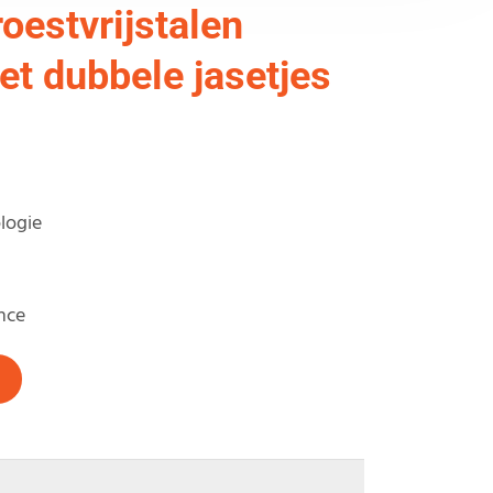
oestvrijstalen
t dubbele jasetjes
logie
nce