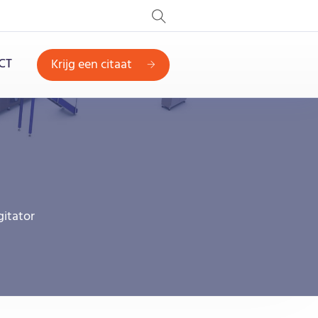
CT
Krijg een citaat
gitator