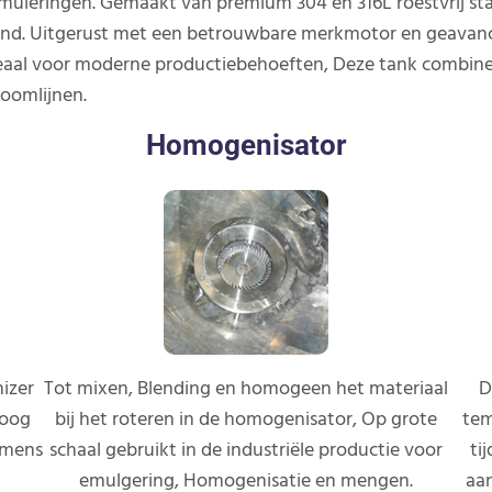
muleringen. Gemaakt van premium 304 en 316L roestvrij sta
and. Uitgerust met een betrouwbare merkmotor en geavance
Ideaal voor moderne productiebehoeften, Deze tank combine
roomlijnen.
Homogenisator
izer
Tot mixen, Blending en homogeen het materiaal
D
hoog
bij het roteren in de homogenisator, Op grote
tem
emens
schaal gebruikt in de industriële productie voor
ti
emulgering, Homogenisatie en mengen.
aan