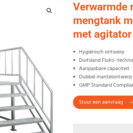
Verwarmde r
mengtank me
met agitator
Hygiënisch ontwerp
Duitsland Fluko -techno
Aanpasbare capaciteit
Dubbel mantelontwerp
GMP Standard Complia
Stuur een aanvraag