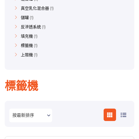
真空乳化混合器
1
儲罐
1
反滲透系統
1
填充機
1
標籤機
1
上限機
1
標籤機