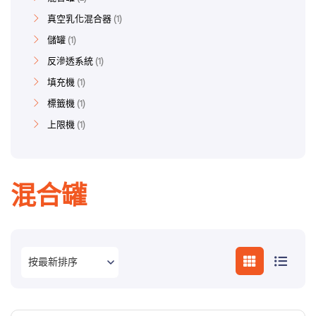
真空乳化混合器
1
儲罐
1
反滲透系統
1
填充機
1
標籤機
1
上限機
1
混合罐