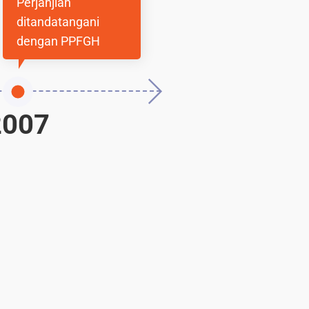
Perjanjian
ditandatangani
dengan PPFGH
2008
2007
Penghargaan
GoldenTex