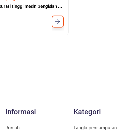
Akurasi tinggi mesin pengisian botol semi otomatis untuk krim kosmetik
Informasi
Kategori
Rumah
Tangki pencampuran