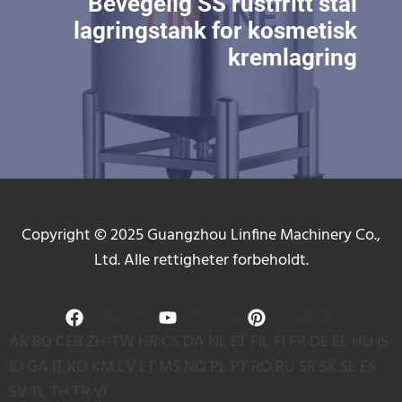
Bevegelig SS rustfritt stål
lagringstank for kosmetisk
kremlagring
Copyright © 2025 Guangzhou Linfine Machinery Co.,
Ltd. Alle rettigheter forbeholdt.
Facebook
YouTube
Pinterest
AR
BG
CEB
ZH-TW
HR
CS
DA
NL
ET
FIL
FI
FR
DE
EL
HU
IS
ID
GA
IT
KO
KM
LV
LT
MS
NO
PL
PT
RO
RU
SR
SK
SL
ES
SV
TL
TH
TR
VI