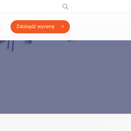
T
Zdobądź wycenę