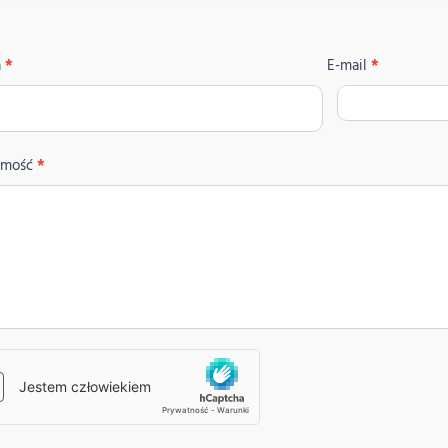
aktuj
a
*
E-mail
*
 nami
omość
*