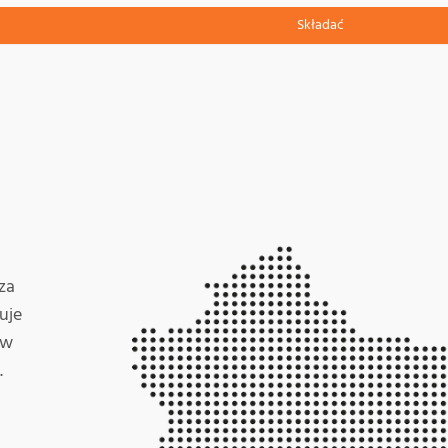
Składać
za
uje
 w
.