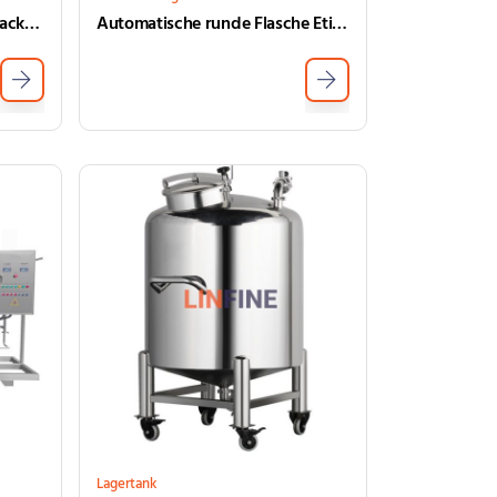
Automatische Flaschenverpackungsmaschine Einzelkopf Linearer Schraubenverpackungsmaschine
Automatische runde Flasche Etikettsmaschine Flaschenaufkleber -Etikettierungsmaschine
Lagertank