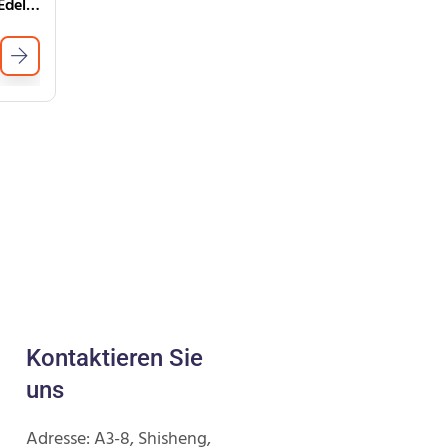
Doppelmanteled beheizter Edelstahl -Mischtank mit Agitator
Kontaktieren Sie
uns
Adresse: A3-8, Shisheng,