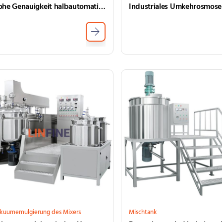
Hohe Genauigkeit halbautomatische Flaschenfüllmaschine für Kosmetikcreme
kuumemulgierung des Mixers
Mischtank