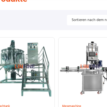
schtank
Messmaschine