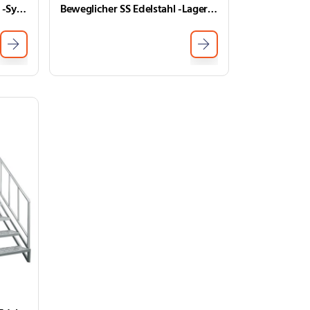
Industriales Umkehrosmose -System Industrial RO -Wassersystem
Beweglicher SS Edelstahl -Lagertank für Kosmetikcreme Speicherung